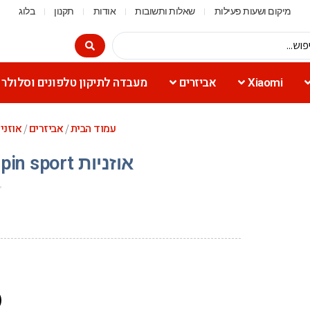
מיקום ושעות פעילות
שאלות ותשובות
אודות
תקנון
בלוג
Xiaomi
אביזרים
מעבדה לתיקון טלפונים וסלולר
עמוד הבית
אביזרים
אוזני
/
/
אוזניות Mower 8 pin sport צבע שחור, לבן