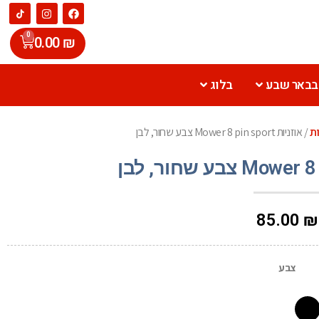
0
0.00
₪
 בבאר שבע
בלוג
ות
/ אוזניות Mower 8 pin sport צבע שחור, לבן
85.00
₪
צבע