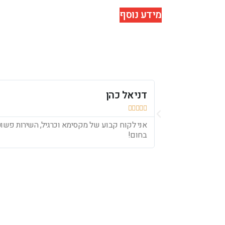
מידע נוסף
דניאל כהן





אני לקוח קבוע של מקסימא וכרגיל, השירות פשוט 
בחום!