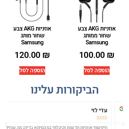
אוזניות AKG צבע
אוזניות AKG צבע
שחור ממותג
שחור מותג
Samsung
Samsung
120.00
₪
100.00
₪
הוספה לסל
הוספה לסל
הביקורות עלינו
עדי לוי
י






חיפשתי אוזניות חדשות וקיבלתי במקסימא בדיוק מה שהייתי