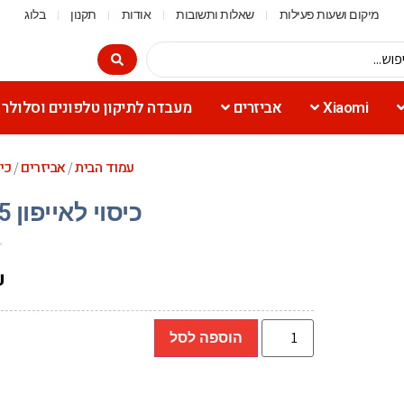
מיקום ושעות פעילות
שאלות ותשובות
אודות
תקנון
בלוג
Xiaomi
אביזרים
מעבדה לתיקון טלפונים וסלולר
עמוד הבית
אביזרים
כי
/
/
כיסוי לאייפון 15 + Toiko Titan שקוף
₪
הוספה לסל