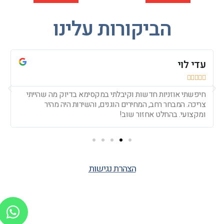
הביקורות עלינו
עדי לוי
י






חיפשתי אוזניות חדשות וקיבלתי במקסימא בדיוק מה שהייתי
צריכה. המבחר רחב, המחירים הוגנים, והשירות היה מהיר
ו
ומקצועי. בהחלט אחזור שוב!
ב
הצהרת נגישות