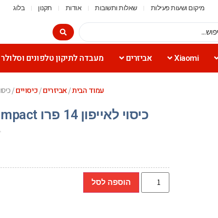
מיקום ושעות פעילות
שאלות ותשובות
אודות
תקנון
בלוג
Xiaomi
אביזרים
מעבדה לתיקון טלפונים וסלולר
עמוד הבית
אביזרים
כיסויים
/
/
/ כיסוי לאייפון 14 פרו mpact
כיסוי לאייפון 14 פרו Sol Impact (שחור, אפור, אדום, ורוד, זהב)
הוספה לסל