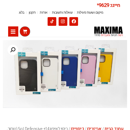
חייגו: 9629*
מיקום ושעות פעילות
שאלות ותשובות
אודות
תקנון
בלוג
עמוד הבית
אביזרים
כיסויים
/
/
/ כיסוי לאייפון 14+ Sol Defensive (שחור,