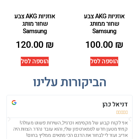
אוזניות AKG צבע
אוזניות AKG צבע
שחור ממותג
שחור מותג
Samsung
Samsung
120.00
₪
100.00
₪
הוספה לסל
הוספה לסל
הביקורות עלינו
דניאל כהן
עד







אני לקוח קבוע של מקסימא וכרגיל, השירות פשוט מעולה!
חי
קניתי מטען חדש לסמארטפון שלי, והוא עובד נהדר. הצוות היה
צר
אדיב ועזר לי לבחור את הדגם הכי מתאים. ממליץ בחום!
ומ