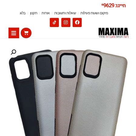
חייגו: 9629*
מיקום ושעות פעילות
שאלות ותשובות
אודות
תקנון
בלוג