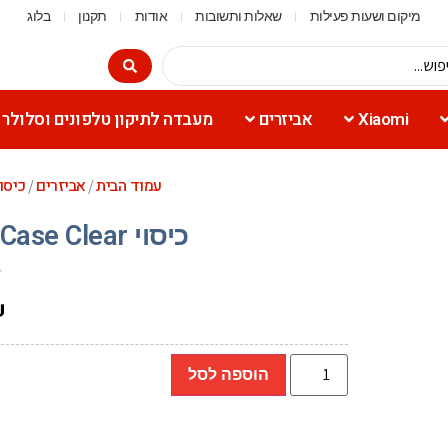
מיקום ושעות פעילות
שאלות ותשובות
אודות
תקנון
בלוג
Xiaomi
אביזרים
מעבדה לתיקון טלפונים וסלולר
עמוד הבית
אביזרים
כיסו
/
/
כיסוי GripCase Clear לאייפון 15 פרו מקס
₪
הוספה לסל