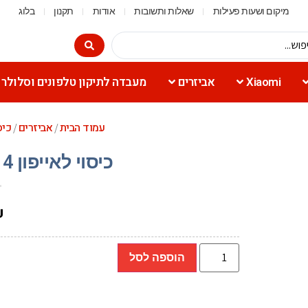
מיקום ושעות פעילות
שאלות ותשובות
אודות
תקנון
בלוג
Xiaomi
אביזרים
מעבדה לתיקון טלפונים וסלולר
עמוד הבית
אביזרים
כיס
/
/
כיסוי לאייפון 14+ Toiko AtomX שקוף
₪
הוספה לסל