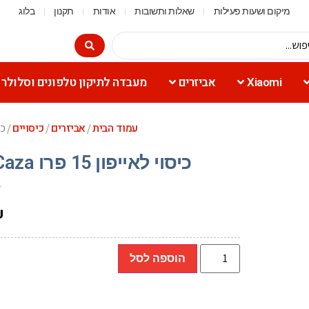
מיקום ושעות פעילות
שאלות ותשובות
אודות
תקנון
בלוג
Xiaomi
אביזרים
מעבדה לתיקון טלפונים וסלולר
עמוד הבית
אביזרים
כיסויים
/
/
/ כיסוי לאייפון
כיסוי לאייפון 15 פרו Toiko Caza (שחור, אפור, כחול, ורוד)
₪
הוספה לסל