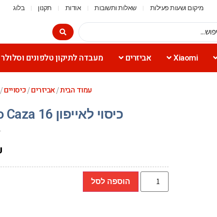
מיקום ושעות פעילות
שאלות ותשובות
אודות
תקנון
בלוג
Xiaomi
אביזרים
מעבדה לתיקון טלפונים וסלולר
עמוד הבית
אביזרים
כיסויים
/
/
/ כיסוי
כיסוי לאייפון 16 Toiko Caza (שחור, אפור, כחול, ורוד)
₪
הוספה לסל