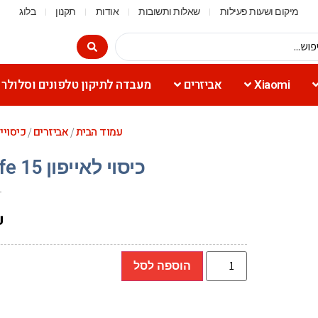
מיקום ושעות פעילות
שאלות ותשובות
אודות
תקנון
בלוג
Xiaomi
אביזרים
מעבדה לתיקון טלפונים וסלולר
עמוד הבית
אביזרים
כיסויי
/
/
כיסוי לאייפון 15 Toiko Titan MagSafe שקוף
₪
הוספה לסל