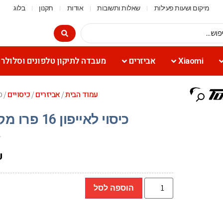
מיקום ושעות פעילות
שאלות ותשובות
אודות
תקנון
בלוג
Xiaomi
אביזרים
מעבדה לתיקון טלפונים וסלולר
עמוד הבית
אביזרים
כיסויים
/
/
/ כיסוי לאי
כיסוי לאייפון 16 פרו מקס Toiko Titan MagSafe שקוף
₪
הוספה לסל