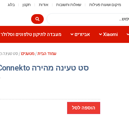
מיקום ושעות פעילות
שאלות ותשובות
אודות
תקנון
בלוג
Xiaomi
אביזרים
מעבדה לתיקון טלפונים וסלולר
עמוד הבית
מטענים
/
/ סט טעינה מהירה Connekto – ראש מטען כפו
סט טעינה מהירה Connekto – ראש מטען כפול וכבל Lightning
הוספה לסל