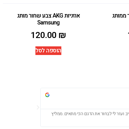
 שחור ממותג
אוזניות AKG צבע שחור מותג
Samsung
120.00
₪
הוספה לסל
עדי לוי





ב ועזר לי לבחור את הדגם הכי מתאים. ממליץ
חיפשתי אוזניות חדשו