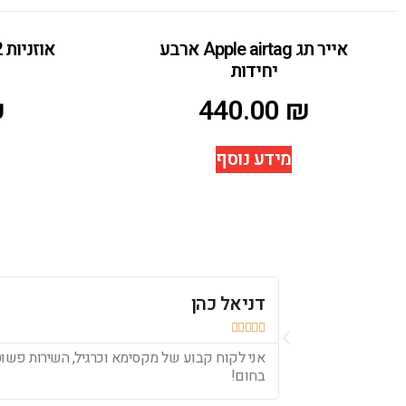
אייר תג Apple airtag ארבע
יחידות
₪
440.00
₪
מידע נוסף
דניאל כהן





אני לקוח קבוע של מקסימא וכרגיל, השירות פשוט 
בחום!