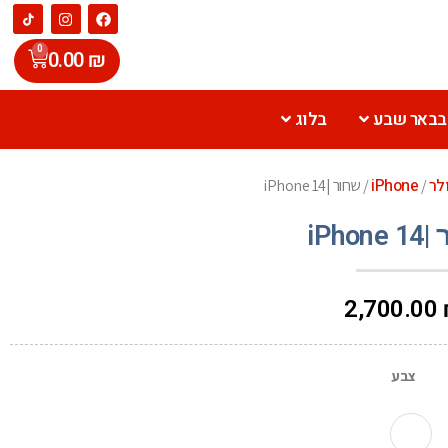
0
0.00
₪
 בבאר שבע
בלוג
לר
iPhone
/
/ שחור |iPhone 14
iPho
2,700.00
צבע