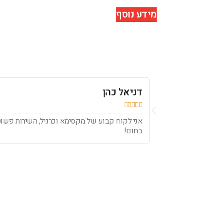
מידע נוסף
דניאל כהן





אני לקוח קבוע של מקסימא וכרגיל, השירות פשוט 
בחום!