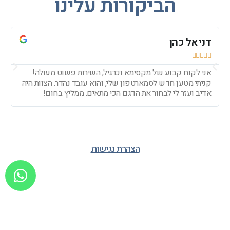
הביקורות עלינו
דניאל כהן
עד







אני לקוח קבוע של מקסימא וכרגיל, השירות פשוט מעולה!
חי
קניתי מטען חדש לסמארטפון שלי, והוא עובד נהדר. הצוות היה
צר
אדיב ועזר לי לבחור את הדגם הכי מתאים. ממליץ בחום!
ומ
הצהרת נגישות