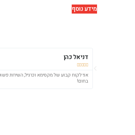
מידע נוסף
דניאל כהן





אני לקוח קבוע של מקסימא וכרגיל, השירות פשוט 
בחום!